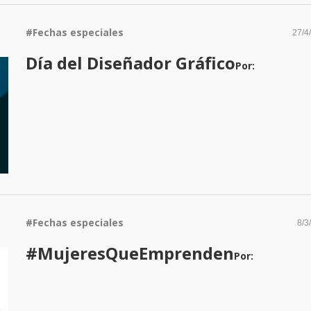
#
Fechas especiales
27/4
Día del Diseñador Gráfico
Por:
#
Fechas especiales
8/3
#MujeresQueEmprenden
Por: